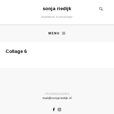
sonja riedijk
beeldend kunstenaar
MENU
Collage 6
+31(0)611411921
mail@sonjariedijk.nl