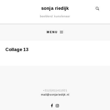
sonja riedijk
beeldend kunstenaar
MENU
Collage 13
+31(0)611411921
mail@sonjariedijk.nl